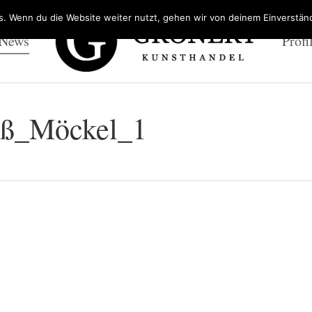
. Wenn du die Website weiter nutzt, gehen wir von deinem Einverständ
 News
Profi
ß_Möckel_1